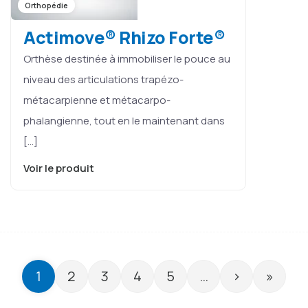
Orthopédie
Actimove® Rhizo Forte®
Orthèse destinée à immobiliser le pouce au
niveau des articulations trapézo-
métacarpienne et métacarpo-
phalangienne, tout en le maintenant dans
[…]
Voir le produit
1
2
3
4
5
…
›
»