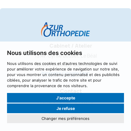
Cabinet / Atelier
Nous utilisons des cookies
15 Av. Cyrille Besset, Le Béal
Nous utilisons des cookies et d'autres technologies de suivi
06800 CAGNES-SUR-MER
pour améliorer votre expérience de navigation sur notre site,
Itinéraire Google Map
pour vous montrer un contenu personnalisé et des publicités
ciblées, pour analyser le trafic de notre site et pour
comprendre la provenance de nos visiteurs.
Contact
J'accepte
Prendre RDV sur Doctolib
Je refuse
04.92.13.06.44
azur.orthopedie@gmail.com
Changer mes préférences