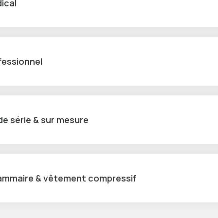
ical
fessionnel
e série & sur mesure
mmaire & vêtement compressif