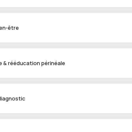
en-être
e & rééducation périnéale
diagnostic