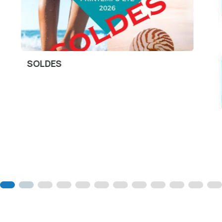
Incontinence
Slips ou pants ID ONTEX