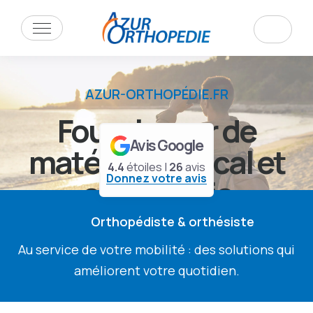
AZUR-ORTHOPÉDIE.FR
Fournisseur de
Avis Google
matériel médical
et
4.4
étoiles |
26
avis
Donnez votre avis
orthopédie
Orthopédiste & orthésiste
Au service de votre mobilité : des solutions qui
Nos produits
Catalogue BtoB
améliorent votre quotidien.