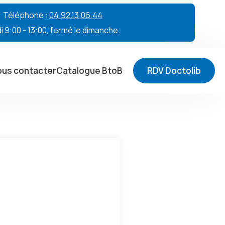
 • Téléphone :
04.92.13.06.44
 9:00 - 13:00, fermé le dimanche.
us contacter
Catalogue BtoB
RDV Doctolib