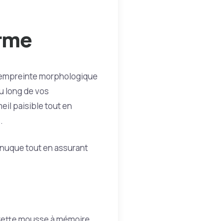
orme
ne empreinte morphologique
au long de vos
il paisible tout en
.
nuque tout en assurant
. Cette mousse à mémoire