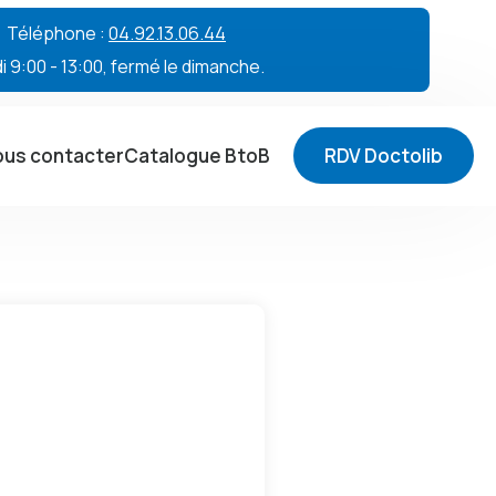
 • Téléphone :
04.92.13.06.44
 9:00 - 13:00, fermé le dimanche.
us contacter
Catalogue BtoB
RDV Doctolib