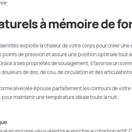
POS
"
naturels à mémoire de f
a Identités exploite la chaleur de votre corps pour créer u
es points de pression et assure une position optimale tout 
ce à ses propriétés de soulagement, il favorise un somme
 douleurs de dos, de cou, de circulation et des articulations
orme alvéolée épouse parfaitement les contours de votre 
 pour maintenir une température idéale toute la nuit.
que
briqué en mousse visco-élastique enrichie au charbon actif