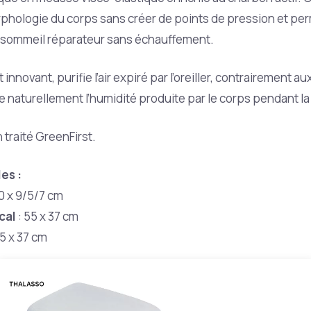
phologie du corps sans créer de points de pression et perme
n sommeil réparateur sans échauffement.
 innovant, purifie l’air expiré par l’oreiller, contrairement 
naturellement l’humidité produite par le corps pendant la 
 traité GreenFirst.
es :
30 x 9/5/7 cm
ical
: 55 x 37 cm
5 x 37 cm