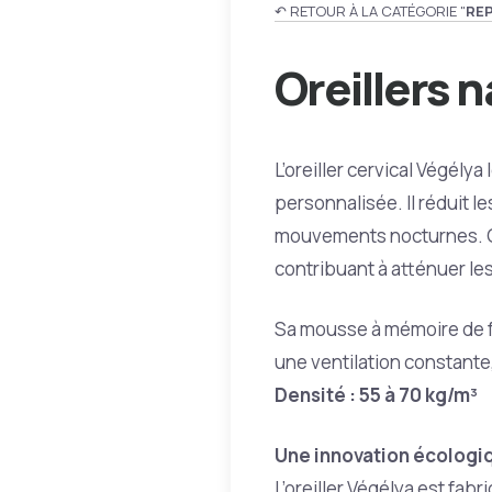
↶ RETOUR À LA CATÉGORIE "
RE
Oreillers 
L’oreiller cervical Végély
personnalisée. Il réduit l
mouvements nocturnes. Grâ
contribuant à atténuer les
Sa mousse à mémoire de f
une ventilation constante,
Densité : 55 à 70 kg/m³
Une innovation écologi
L’oreiller Végélya est fa