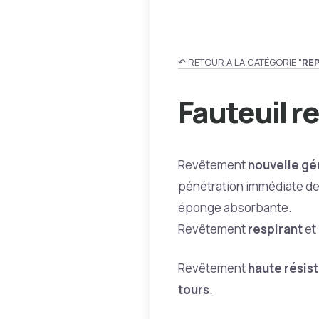
↶ RETOUR À LA CATÉGORIE "
RE
Fauteuil r
Revêtement
nouvelle gé
pénétration immédiate des 
éponge absorbante.
Revêtement
respirant
et
Revêtement
haute résis
tours
.