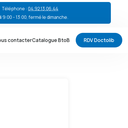
 • Téléphone :
04.92.13.06.44
 9:00 - 13:00, fermé le dimanche.
us contacter
Catalogue BtoB
RDV Doctolib