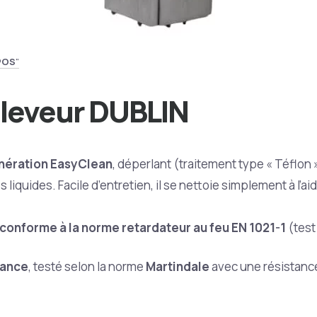
POS
"
eleveur DUBLIN
nération EasyClean
, déperlant (traitement type « Téflon
liquides. Facile d’entretien, il se nettoie simplement à l’ai
conforme à la norme retardateur au feu EN 1021-1
(test
tance
, testé selon la norme
Martindale
avec une résistance